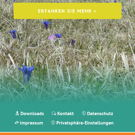
ERFAHREN SIE MEHR >
Downloads
Kontakt
Datenschutz

w

Impressum
Privatsphäre-Einstellungen

