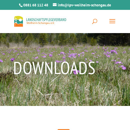
0881 68 112 48
info@lpv-weilheim-schongau.de
DOWNLOADS