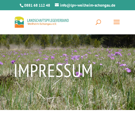
0881 68 112 48
info@lpv-weilheim-schongau.de
IMPRESSUM